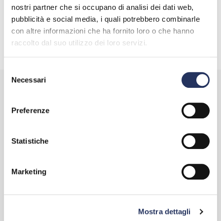
Tel.:
02 34565.365
nostri partner che si occupano di analisi dei dati web,
pubblicità e social media, i quali potrebbero combinarle
con altre informazioni che ha fornito loro o che hanno
Dove
raccolto dal suo utilizzo dei loro servizi.
Indirizzo:
Via Giovanni da Procida, 11, Milano, Italia
Selezione
Necessari
del
SEGUICI SU
consenso
YOUTUBE
Preferenze
Statistiche
Marketing
Mostra dettagli