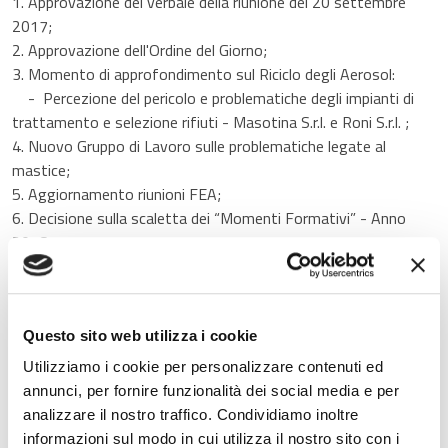
1. Approvazione del verbale della riunione del 20 settembre
2017;
2. Approvazione dell'Ordine del Giorno;
3. Momento di approfondimento sul Riciclo degli Aerosol:
- Percezione del pericolo e problematiche degli impianti di
trattamento e selezione rifiuti - Masotina S.r.l. e Roni S.r.l. ;
4. Nuovo Gruppo di Lavoro sulle problematiche legate al
mastice;
5. Aggiornamento riunioni FEA;
6. Decisione sulla scaletta dei “Momenti Formativi” - Anno
2018;
Quando"
Dal:
21/11/2017 13:30
Questo sito web utilizza i cookie
Al:
21/11/2017 13:30
Utilizziamo i cookie per personalizzare contenuti ed
annunci, per fornire funzionalità dei social media e per
Contatti
analizzare il nostro traffico. Condividiamo inoltre
informazioni sul modo in cui utilizza il nostro sito con i