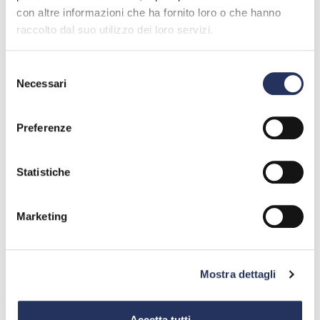
con altre informazioni che ha fornito loro o che hanno
IN EVIDENZA
raccolto dal suo utilizzo dei loro servizi.
Selezione
Necessari
del
consenso
Preferenze
Statistiche
Marketing
 umana al centro del
Bombolette Aerosol: mini-gu
'Assemblea AIA 2026
sicuro e consapevole
Mostra dettagli
18 giugno 2026
Accetta tutti