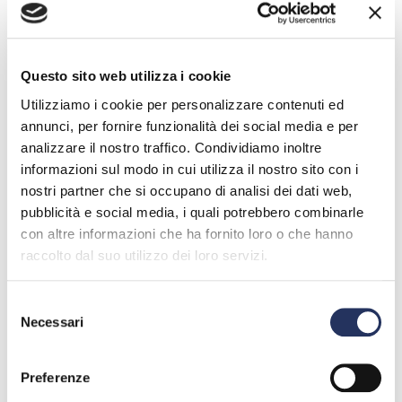
CLICCA QUI PER VEDERE LE IMMAGINI
IN EVIDENZA
Questo sito web utilizza i cookie
Utilizziamo i cookie per personalizzare contenuti ed
annunci, per fornire funzionalità dei social media e per
analizzare il nostro traffico. Condividiamo inoltre
informazioni sul modo in cui utilizza il nostro sito con i
nostri partner che si occupano di analisi dei dati web,
pubblicità e social media, i quali potrebbero combinarle
con altre informazioni che ha fornito loro o che hanno
raccolto dal suo utilizzo dei loro servizi.
Selezione
Necessari
del
Aero-Soul: la dimensione umana al centro del
B
consenso
futuro dell'aerosol nell'Assemblea AIA 2026
s
Preferenze
18 giugno 2026
1