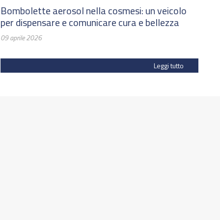
Bombolette aerosol nella cosmesi: un veicolo
Fo
per dispensare e comunicare cura e bellezza
su
di
09 aprile 2026
03
Leggi tutto