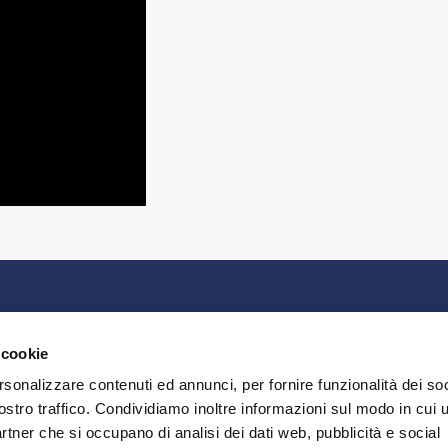
MEDIA
CO
Seg
YOUTUBE AIA
 cookie
X AIA
Tel
rsonalizzare contenuti ed annunci, per fornire funzionalità dei soc
Fax
RSS FEED
ostro traffico. Condividiamo inoltre informazioni sul modo in cui u
aia@
partner che si occupano di analisi dei dati web, pubblicità e social