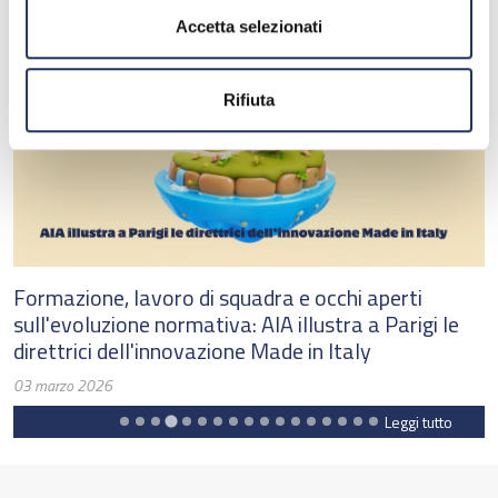
Accetta selezionati
Rifiuta
Formazione, lavoro di squadra e occhi aperti
A
sull'evoluzione normativa: AIA illustra a Parigi le
l
direttrici dell'innovazione Made in Italy
0
03 marzo 2026
Leggi tutto