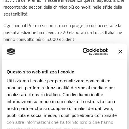
raccontando settori della chimica più coinvolti nelle sfide della
sostenibilità.
Ogni anno il Premio si conferma un progetto di successo e la
passata edizione ha ricevuto 220 elaborati da tutta Italia che
hanno coinvolto più di 5.000 studenti.
I premi consistono in un tablet per il vincitore singolo e in
2.000 euro di materiali e servizi alla didattica per la scuola che
partecipa con un gruppo studenti.
Questo sito web utilizza i cookie
Da quest’anno è stato istituito anche un “Premio Speciale
Utilizziamo i cookie per personalizzare contenuti ed
Docente”, destinato ad un docente che si sia distinto per i
annunci, per fornire funzionalità dei social media e per
traguardi educativi raggiunti nell’insegnamento della chimica e
analizzare il nostro traffico. Condividiamo inoltre
per la metodologia didattica utilizzata. Il docente vincitore
informazioni sul modo in cui utilizza il nostro sito con i
riceverà un buono per l’acquisto di libri del valore di 100 euro.
nostri partner che si occupano di analisi dei dati web,
DESTINATARI E PROGETTI
pubblicità e social media, i quali potrebbero combinarle
con altre informazioni che ha fornito loro o che hanno
Il Premio è aperto a studentesse e studenti delle Scuole